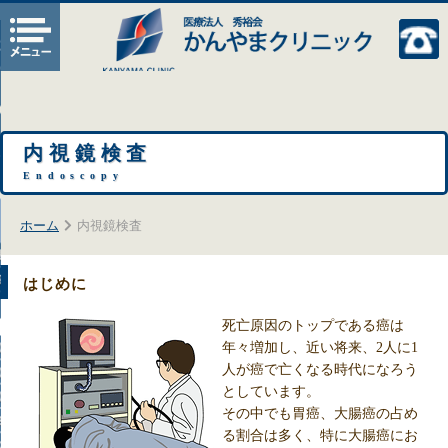
じる
内視鏡検査
Endoscopy
ホーム
内視鏡検査
視鏡検査
内視鏡検査
はじめに
死亡原因のトップである癌は
年々増加し、近い将来、2人に1
（いぼじ）
人が癌で亡くなる時代になろう
（あなじ）
としています。
（きれじ）
その中でも胃癌、大腸癌の占め
他の疾患
る割合は多く、特に大腸癌にお
の流れ