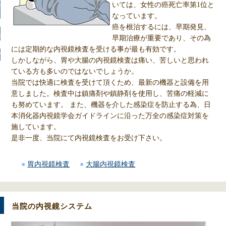
いては、女性の癌死亡率第1位と
なっています。
癌を根治するには、早期発見、
早期治療が重要であり、その為
リンク
には定期的な内視鏡検査を受ける事が最も有効です。
ク
しかしながら、胃や大腸の内視鏡検査は痛い、苦しいと思われ
ている方も多いのではないでしょうか。
当院では快適に検査を受けて頂くため、最新の機器と設備を用
意しました。検査中は鎮痛剤や鎮静剤を使用し、苦痛の軽減に
も努めています。 また、機器を介した感染症を防止する為、日
本消化器内視鏡学会ガイドラインに沿った万全の感染症対策を
施しています。
是非一度、当院にて内視鏡検査をお受け下さい。
胃内視鏡検査
大腸内視鏡検査
当院の内視鏡システム